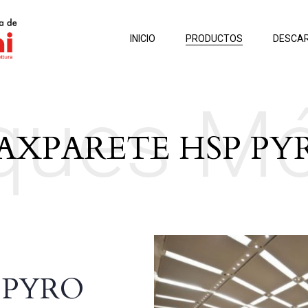
INICIO
PRODUCTOS
DESCA
ques Mó
AXPARETE HSP PY
 PYRO